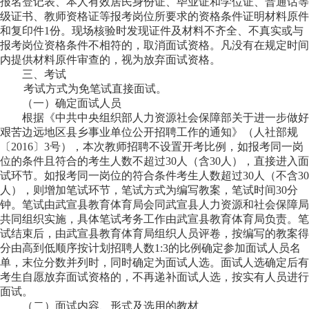
报名登记表、本人有效居民身份证、毕业证和学位证、普通话等
级证书、教师资格证等报考岗位所要求的资格条件证明材料原件
和复印件1份。现场核验时发现证件及材料不齐全、不真实或与
报考岗位资格条件不相符的，取消面试资格。凡没有在规定时间
内提供材料原件审查的，视为放弃面试资格。
三、考试
考试方式为免笔试直接面试。
（一）
确定面试人员
根据《中共中央组织部人力资源社会保障部关于进一步做好
艰苦边远地区县乡事业单位公开招聘工作的通知》（人社部规
〔2016〕3号），
本次
教师
招聘不设置开考比例，
如报考同一岗
位的条件且符合的考生人数不超过30人（含30人），直接进入面
试环节。如报考同一岗位的符合条件考生人数超过30人（不含30
人），则增加笔试环节，笔试方式为编写教案，笔试时间30分
钟。笔试由武宣县教育体育局会同武宣县人力资源和社会保障局
共同组织实施，具体笔试考务工作由武宣县教育体育局负责。笔
试结束后，由武宣县教育体育局组织人员评卷，按编写的教案得
分由高到低顺序按计划招聘人数1:3的比例确定参加面试人员名
单，末位分数并列时，同时确定为面试人选。面试人选确定后
有
考生自愿放弃面试资格的，不再递补面试人选，按实有人员进行
面试。
（二）面试内容、形式及选用的教材