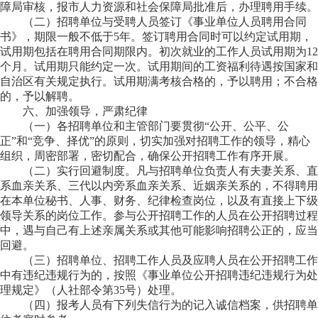
障局审核，报市人力资源和社会保障局批准后，办理聘用手续。
（二）招聘单位与受聘人员签订《事业单位人员聘用合同
书》，期限一般不低于
5
年
。
签订聘用合同时可以约定试用期，
试用期包括在聘用合同期限内。初次就业的工作人员试用期为12
个月。试用期只能约定一次。试用期间的工资福利待遇按国家和
自治区有关规定执行。试用期满考核合格的，予以聘用；不合格
的，予以解聘。
六
、加强领导，严肃纪律
（一）各招聘单位和主管部门要贯彻“公开、公平、公
正”和“竞争、择优”的原则，切实加强对招聘工作的领导，精心
组织，周密部署，密切配合，确保公开招聘工作有序开展。
（二）实行回避制度。凡与招聘单位负责人有夫妻关系、直
系血亲关系、三代以内旁系血亲关系、近姻亲关系的，不得聘用
在本单位秘书、人事、财务、纪律检查岗位，以及有直接上下级
领导关系的岗位工作。参与公开招聘工作的人员在公开招聘过程
中，遇与自己有上述亲属关系或其他可能影响招聘公正的，应当
回避。
（三）招聘单位、招聘工作人员及应聘人员在公开招聘工作
中有违纪违规行为的，按照《事业单位公开招聘违纪违规行为处
理规定》（人社部令第35号）处理。
（四）报考人员有下列失信行为的记入诚信档案，供招聘单