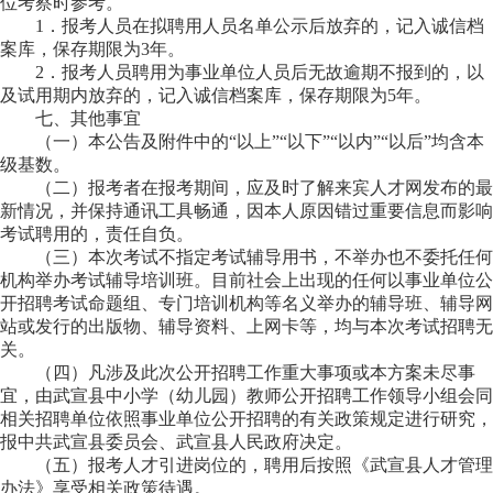
位考察时参考。
1．报考人员在拟聘用人员名单公示后放弃的，记入诚信档
案库，保存期限为3年。
2．报考人员聘用为事业单位人员后无故逾期不报到的，以
及试用期内放弃的，记入诚信档案库，保存期限为5年。
七
、其他事宜
（一）本公告及附件中的“以上”“以下”“以内”“以后”均含本
级基数。
（二）报考者在报考期间，应及时了解来宾人才网发布的最
新情况，并保持通讯工具畅通，因本人原因错过重要信息而影响
考试聘用的，责任自负。
（三）本次考试不指定考试辅导用书，不举办也不委托任何
机构举办考试辅导培训班。目前社会上出现的任何以事业单位公
开招聘考试命题组、专门培训机构等名义举办的辅导班、辅导网
站或发行的出版物、辅导资料、上网卡等，均与本次考试招聘无
关。
（四）凡涉及此次公开招聘工作重大事项或本方案未尽事
宜，由
武宣县中小学（幼儿园）教师公开招聘工作领导小组
会同
相关招聘单位依照事业单位公开招聘的有关政策规定进行研究，
报中共
武宣
县委员会、
武宣
县人民政府决定。
（五）报考人才引进岗位的，聘用后按照
《武宣
县人才管理
办法
》
享受相关政策待遇。