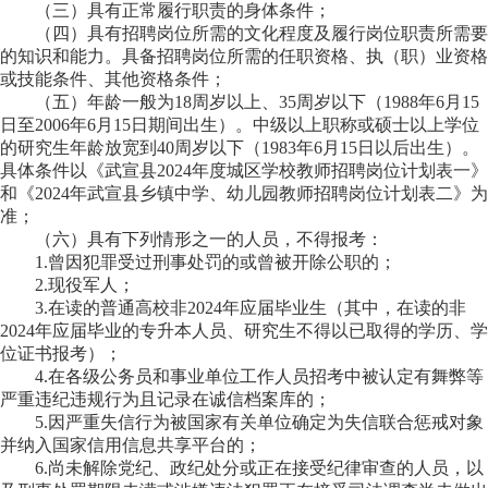
（三）具有正常履行职责的身体条件；
（四）具有招聘岗位所需的文化程度及履行岗位职责所需要
的知识和能力。具备招聘岗位所需的任职资格、执（职）业资格
或技能条件、其他资格条件；
（五）年龄一般为18周岁以上、35周岁以下（1988年
6
月
15
日至2006年
6
月
15
日期间出生）。中级以上职称或硕士以上学位
的研究生年龄放宽到40周岁以下（1983年
6
月
15
日以后出生）。
具体条件以
《
武宣县2024年度
城区学校教师招聘岗位
计划表一
》
和《2024年武宣县乡镇中学、幼儿园教师招聘岗位计划表二》
为
准；
（六）具有下列情形之一的人员，不得报考：
1.曾因犯罪受过刑事处罚的或曾被开除公职的；
2.现役军人；
3.在读的普通高校非2024年应届毕业生（其中，在读的非
2024年应届毕业的专升本人员、研究生不得以已取得的学历、学
位证书报考）
；
4.在各级公务员和事业单位工作人员招考中被认定有舞弊等
严重违纪违规行为且记录在诚信档案库的；
5.因严重失信行为被国家有关单位确定为失信联合惩戒对象
并纳入国家信用信息共享平台的；
6.尚未解除党纪、政纪处分或正在接受纪律审查的人员，以