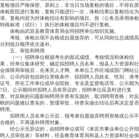
复检项目严格保密。原则上，非当日当场复检的项目，不得在原
体检医院进行复检，复检只能进行一次，体检结果以复检结论为
准。复检内容为对体检结论有影响的项目。按《公务员录用体检
特殊标准（试行）》执行的体检项目均不进行复检。
体检由
武宣
县教育体育局会同招聘单位组织实施。
考核、体检出现不合格或自愿放弃的，可从同岗位总成绩高
分到低分顺序依次递补。
五
、审批和聘用
（一）招聘单位根据考生的面试成绩、考核情况和体检结
果，经单位集体研究，确定拟招聘人员名单，报县人力资源和社
会保障局审核后，在来宾人才网、本单位工作区域或部门网站公
示。公示内容包括岗位资格条件、拟招聘人员姓名、性别、准考
证号、所在工作单位或毕业院校、专业及监督电话等。公示期为
7日。公示期间对拟聘人员有异议的，招聘单位应及时进行复
查。对反映的问题影响聘用并查有实据的，取消聘用资格；对反
映的问题难以查实的，暂缓审批，待查实做出结论后再决定是否
聘用。
拟聘用人员名单公示后，报考者自愿放弃聘用资格或公示不
合格的，不再递补聘用对象。
经公示无异议的，由招聘单位填写《来宾市事业单位公开招
聘人员审批表》等材料，经县教育体育局和县人力资源和社会保