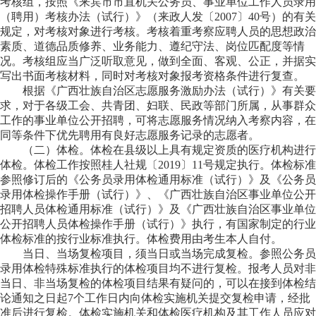
考核组，按照《来宾市市直机关公务员、事业单位工作人员录用
（聘用）考核办法（试行）》（来政人发〔2007〕40号）的有关
规定，对考核对象进行考核。考核着重考察应聘人员的思想政治
素质、道德品质修养、业务能力、遵纪守法、岗位匹配度等情
况。考核组应当广泛听取意见，做到全面、客观、公正，并据实
写出书面考核材料，同时对考核对象报考资格条件进行复查。
根据《广西壮族自治区志愿服务激励办法（试行）》有关要
求，对于各级工会、共青团、妇联、民政等部门所属，从事群众
工作的事业单位公开招聘，可将志愿服务情况纳入考察内容，在
同等条件下优先聘用有良好志愿服务记录的志愿者。
（二）体检。
体检在县级以上具有规定资质的医疗机构进行
体检。体检工作按照桂人社规〔2019〕11号规定执行。体检标准
参照修订后的《公务员录用体检通用标准（试行）》及《公务员
录用体检操作手册（试行）》、《广西壮族自治区事业单位公开
招聘人员体检通用标准（试行）》及《广西壮族自治区事业单位
公开招聘人员体检操作手册（试行）》执行，有国家制定的行业
体检标准的按行业标准执行。体检费用由考生本人自付。
当日、当场复检项目，须当日或当场完成复检。参照公务员
录用体检特殊标准执行的体检项目均不进行复检。报考人员对非
当日、非当场复检的体检项目结果有疑问的，可以在接到体检结
论通知之日起7
个工作
日内向体检实施机关提交复检申请，经批
准后进行复检。体检实施机关和体检医疗机构及其工作人员应对