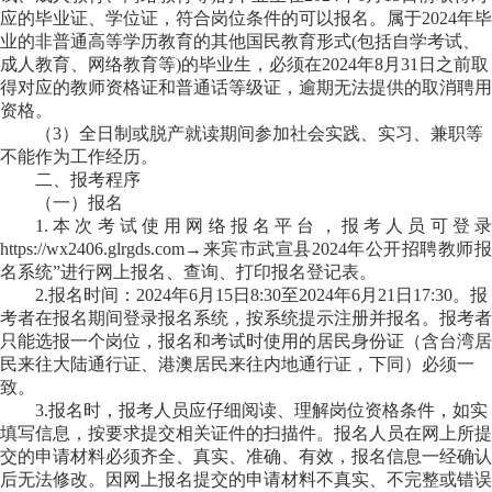
应的毕业证、学位证，符合岗位条件的可以报名。属于2024年毕
业的非普通高等学历教育的其他国民教育形式(包括自学考试、
成人教育、网络教育等)的毕业生，必须在2024年8月31日之前取
得对应的教师资格证和普通话等级证，逾期无法提供的取消聘用
资格。
（
3）
全日制或脱产就读期间参加社会实践、实习、兼职等
不能作为工作经历。
二、报考程序
（一）报名
1.本次考试使用网络报名平台，报考人员可登录
https://wx2406.glrgds.com→来宾市武宣县2024年公开招聘教师报
名系统”进行网上报名、查询、打印报名登记表。
2.报名时间：2024年6月15日8:30至2024年6月21日17:30。报
考者在报名期间登录报名系统，按系统提示注册并报名。报考者
只能选报一个岗位，报名和考试时使用的居民身份证（含台湾居
民来往大陆通行证、港澳居民来往内地通行证，下同）必须一
致。
3.报名时，报考人员应仔细阅读、理解岗位资格条件，如实
填写信息，按要求提交相关证件的扫描件。报名人员在网上所提
交的申请材料必须齐全、真实、准确、有效，报名信息一经确认
后无法修改。因网上报名提交的申请材料不真实、不完整或错误