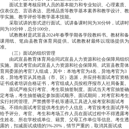
面试主要考核应聘人员的基本能力和专业知识、心理素质、
仪表仪态、言语表达、思维品质等教学基本素养和教学设计、教
学实施、教学评价等教学基本技能。
采取试讲的形式进行面试。试讲备课时间为30分钟，试讲时
间为10分钟，总分100分。
试教教材是武宣县2024年春季学期各学段教科书。教材和备
课用纸、笔由县教育体育局提供。试教教材最终以现场提供为
准。
（三）面试的组织管理
由武宣县教育体育局会同武宣县人力资源和社会保障局组织
实施。面试考官由武宣县人力资源和社会保障局、武宣县教育体
育局委派的考官7人组成，
其中
：
本地考官为
4
名，
异地考官为
3
名，异地考官从其他县（市、区）选派，并应持有面试考官资格
证书或者培训合格证书，考官组成人员按程序报市人社局备案。
面试严格实行考官、考生双抽签制度。面试当天考官抽签确
定考场，考生抽签确定参加面试顺序。面试期间，对考官和考生
实行封闭管理。严禁携带手机等通讯工具进入候考室和面试考
场。不得向面试考官提供考
生的个人信息，考官按考生面试序号
给予评分。考官、考生和考场工作人员在面试过程中不得透露考
生姓名、所在学校或单位、籍贯、父母工作单位等信息。考生透
露的，扣减面试成绩的
5%-20%
，情节严重的，取消其面试成