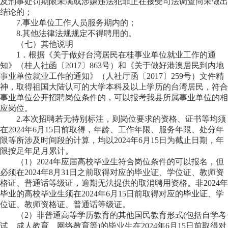
及刑事处罚期限未满或涉嫌违法犯罪正在接受司法调查尚未做出
结论的；
7.事业单位工作人员服务期内的；
8.其他法律法规规定不得聘用的。
（七）其他说明
1．根据《关于做好台湾居民在桂事业单位就业工作的通
知》（桂人社函〔2017〕863号）和《关于做好港澳居民到内地
事业单位就业工作的通知》（人社厅函〔2017〕259号）文件精
神，取得祖国大陆认可的大学本科及以上学历的台湾居民，符合
事业单位公开招聘岗位条件的，可以报考我县所属事业单位的相
应岗位。
2.
本次招聘若无特别标注，则岗位要求的资格、证书等均须
在2024年6月15日前取得，年龄、工作年限、服务年限、处分年
限等所涉及时间段的计算，均以2024年6月15日为截止日期，
年
限按足年足月累计。
（1）2024年应届高校毕业生符合岗位条件的可以报名，但
必须在2024年8月31日之前取得对应的毕业证、学位证、教师资
格证、普通话等级证，逾期无法提供的取消聘用资格。非2024年
毕业的高校毕业生须在2024年6月15日前取得对应的毕业证、学
位证、教师资格证、普通话等级证。
（2）非普通高等学历教育的其他国民教育形式(包括自学考
试、成人教育、网络教育等)的毕业生在2024年6月15日前取得对