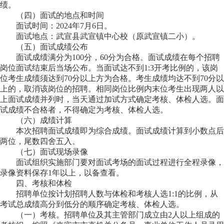
绩。
（四）
面试的地点和时间
面试时间：2024年7月6日。
面试地点：
武宣县武宣镇中心校
（原武宣镇二小）
。
（五）
面试成绩公布
面试成绩满分为100分，60分为合格。面试成绩在每个招聘
岗位面试结束后当场公布。当面试达不到1:3开考比例的，该岗
位考生成绩须达到70分以上方为合格。考生成绩均达不到70分以
上的，取消该岗位的招聘。
相同岗位比例内末位考生出现两人以
上面试成绩并列时，当天通过加试方式确定考核、体检人选。
面
试成绩不合格者，不得确
定为考核、体检人选。
（六）
成绩计算
本次招聘面试成绩即为综合成绩。面试成绩计算到小数点后
两位，尾数四舍五入。
（七）
面试现场录像
面试组织实施部门要对面试考场的面试过程进行全程录像，
录像资料保存1年以上，以备查看。
四
、考核和体检
招聘单位按计划招聘人数与体检和考核人选1:1的比例，从
考试总成绩高分到低分的顺序确定考核、体检人选。
（一）考核
。招聘单位及其主管部门成立由2人以上组成的