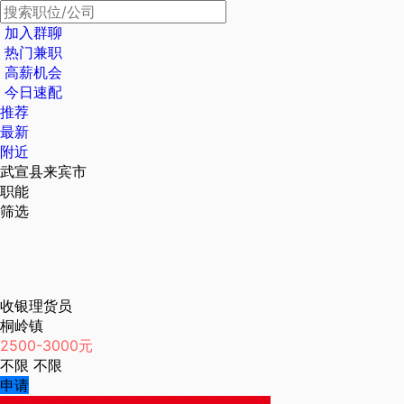
加入群聊
热门兼职
高薪机会
今日速配
推荐
最新
附近
武宣县来宾市
职能
筛选
收银理货员
桐岭镇
2500-3000元
不限
不限
申请