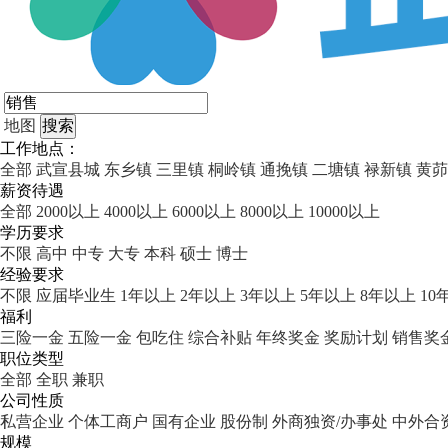
地图
工作地点：
全部
武宣县城
东乡镇
三里镇
桐岭镇
通挽镇
二塘镇
禄新镇
黄茆
薪资待遇
全部
2000以上
4000以上
6000以上
8000以上
10000以上
学历要求
不限
高中
中专
大专
本科
硕士
博士
经验要求
不限
应届毕业生
1年以上
2年以上
3年以上
5年以上
8年以上
10
福利
三险一金
五险一金
包吃住
综合补贴
年终奖金
奖励计划
销售奖
职位类型
全部
全职
兼职
公司性质
私营企业
个体工商户
国有企业
股份制
外商独资/办事处
中外合
规模