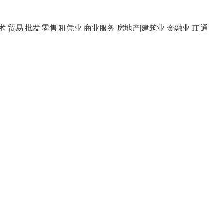
术
贸易|批发|零售|租凭业
商业服务
房地产|建筑业
金融业
IT|通