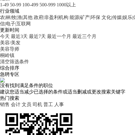
1-49
50-99
100-499
500-999
1000以上
行业领域
农|林|牧|渔|其他
政府|非盈利机构
能源|矿产|环保
文化|传媒|娱乐
信|电子|互联网
更新时间
今天
最近3天
最近7天
最近一个月
最近三个月
美容/美发
美容导师
桐岭镇
清空筛选条件
综合排序
急聘专区
没有找到满足条件的职位
建议您适当减少已选择的条件或适当删减或更改搜索关键字
热门搜索
销售
会计
文员
司机
普工
人事