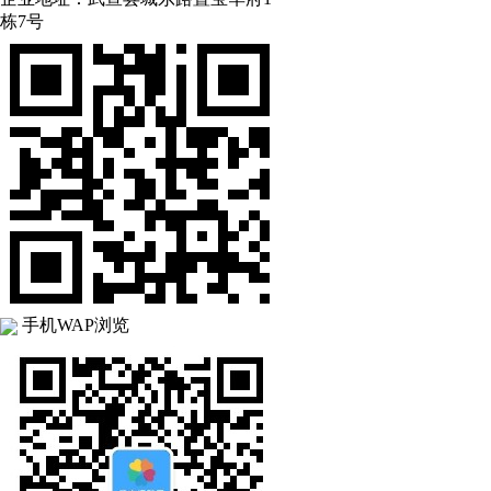
栋7号
手机WAP浏览