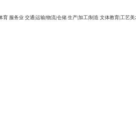
|体育
服务业
交通|运输|物流|仓储
生产|加工|制造
文体教育|工艺美