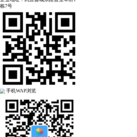
栋7号
手机WAP浏览