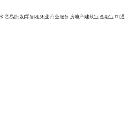
术
贸易|批发|零售|租凭业
商业服务
房地产|建筑业
金融业
IT|通