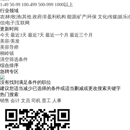
1-49
50-99
100-499
500-999
1000以上
行业领域
农|林|牧|渔|其他
政府|非盈利机构
能源|矿产|环保
文化|传媒|娱乐
信|电子|互联网
更新时间
今天
最近3天
最近7天
最近一个月
最近三个月
美容/美发
美容导师
桐岭镇
清空筛选条件
综合排序
急聘专区
没有找到满足条件的职位
建议您适当减少已选择的条件或适当删减或更改搜索关键字
热门搜索
销售
会计
文员
司机
普工
人事