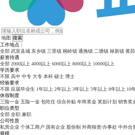
地图
工作地点：
全部
武宣县城
东乡镇
三里镇
桐岭镇
通挽镇
二塘镇
禄新镇
黄茆
薪资待遇
全部
2000以上
4000以上
6000以上
8000以上
10000以上
学历要求
不限
高中
中专
大专
本科
硕士
博士
经验要求
不限
应届毕业生
1年以上
2年以上
3年以上
5年以上
8年以上
10
休假制度
三险一金
五险一金
包吃住
综合补贴
年终奖金
奖励计划
销售奖
职位类型
全部
全职
兼职
公司性质
私营企业
个体工商户
国有企业
股份制
外商独资/办事处
中外合
规模