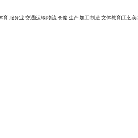
|体育
服务业
交通|运输|物流|仓储
生产|加工|制造
文体教育|工艺美