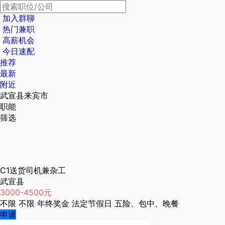
加入群聊
热门兼职
高薪机会
今日速配
推荐
最新
附近
武宣县来宾市
职能
筛选
C1送货司机兼杂工
武宣县
3000-4500元
不限
不限
年终奖金
法定节假日
五险、包中、晚餐
申请