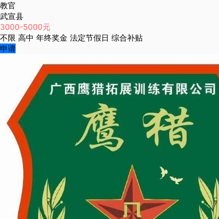
教官
武宣县
3000-5000元
不限
高中
年终奖金
法定节假日
综合补贴
申请