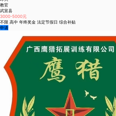
教官
武宣县
3000-5000元
不限
高中
年终奖金
法定节假日
综合补贴
申请