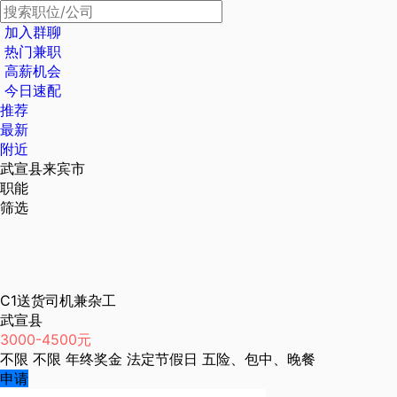
加入群聊
热门兼职
高薪机会
今日速配
推荐
最新
附近
武宣县来宾市
职能
筛选
C1送货司机兼杂工
武宣县
3000-4500元
不限
不限
年终奖金
法定节假日
五险、包中、晚餐
申请